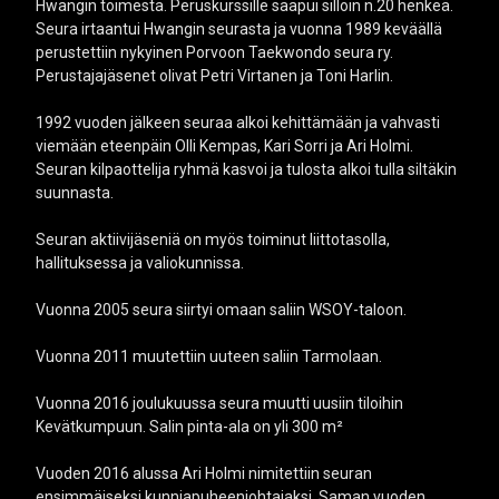
Hwangin toimesta. Peruskurssille saapui silloin n.20 henkeä.
Seura irtaantui Hwangin seurasta ja vuonna 1989 keväällä
perustettiin nykyinen Porvoon Taekwondo seura ry.
Perustajajäsenet olivat Petri Virtanen ja Toni Harlin.
1992 vuoden jälkeen seuraa alkoi kehittämään ja vahvasti
viemään eteenpäin Olli Kempas, Kari Sorri ja Ari Holmi.
Seuran kilpaottelija ryhmä kasvoi ja tulosta alkoi tulla siltäkin
suunnasta.
Seuran aktiivijäseniä on myös toiminut liittotasolla,
hallituksessa ja valiokunnissa.
Vuonna 2005 seura siirtyi omaan saliin WSOY-taloon.
Vuonna 2011 muutettiin uuteen saliin Tarmolaan.
Vuonna 2016 joulukuussa seura muutti uusiin tiloihin
Kevätkumpuun. Salin pinta-ala on yli 300 m²
Vuoden 2016 alussa Ari Holmi nimitettiin seuran
ensimmäiseksi kunniapuheenjohtajaksi. Saman vuoden