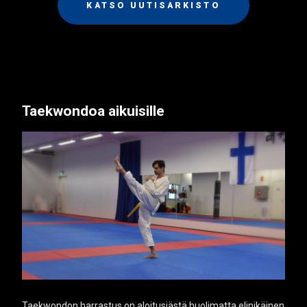
KATSO UUTISARKISTO
Taekwondoa aikuisille
Taekwondon harrastus on aloitusiästä huolimatta elinikäinen