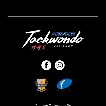
Porvoon Taekwondo Ry