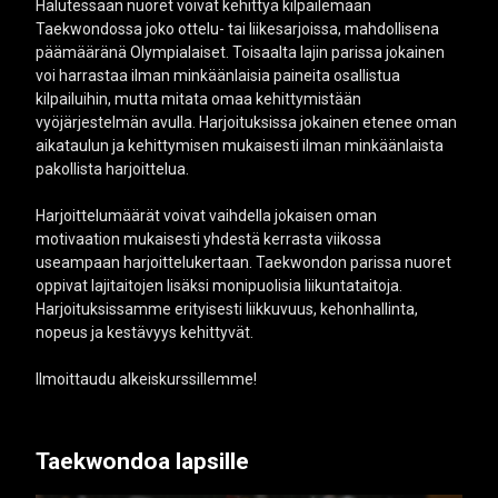
Halutessaan nuoret voivat kehittyä kilpailemaan
Taekwondossa joko ottelu- tai liikesarjoissa, mahdollisena
päämääränä Olympialaiset. Toisaalta lajin parissa jokainen
voi harrastaa ilman minkäänlaisia paineita osallistua
kilpailuihin, mutta mitata omaa kehittymistään
vyöjärjestelmän avulla. Harjoituksissa jokainen etenee oman
aikataulun ja kehittymisen mukaisesti ilman minkäänlaista
pakollista harjoittelua.
Harjoittelumäärät voivat vaihdella jokaisen oman
motivaation mukaisesti yhdestä kerrasta viikossa
useampaan harjoittelukertaan. Taekwondon parissa nuoret
oppivat lajitaitojen lisäksi monipuolisia liikuntataitoja.
Harjoituksissamme erityisesti liikkuvuus, kehonhallinta,
nopeus ja kestävyys kehittyvät.
Ilmoittaudu alkeiskurssillemme!
Taekwondoa lapsille