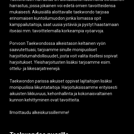
harrastus, jossa jokainen voi edetä omien tavoitteidensa
mukaisesti. Aikuisiällä aloittavalle taekwondo tarjoaa
erinomaisen kuntoilumuodon jonka lomassa opit
kamppailutaitoja, saat uusia ystäviä ja pystyt haastamaan
itseäsi mm. tavoittelemalla korkeampia vyöarvoja.
Porvoon Taekwondossa alkeistason keltainen vyön
saavutettuasi, tarjoamme sinulle monipuoliset
harjoittelumahdollisuudet, josta voit valita itsellesi sopivat
harjoitukset. Yleisharjoitusten lisäksi tarjoamme esim.
ottelu- ja liikesarjatreenejä.
Taekwondon parissa aikuiset oppivat lajitaitojen lisäksi
monipuolisia liikuntataitoja. Harjoituksissamme erityisesti
aikuisten liikkuvuus, kehonhallinta ja kokonaisvaltainen
kunnon kehittyminen ovat tavoitteita.
Ilmoittaudu alkeiskurssillemme!