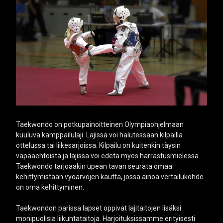
Taekwondo on potkupainoitteinen Olympiaohjelmaan
kuuluva kamppailulaji. Lajissa voi halutessaan kilpailla
ottelussa tai liikesarjoissa. Kilpailu on kuitenkin täysin
vapaaehtoista ja lajissa voi edetä myös harrastusmielessä.
Taekwondo tarjoaakin upean tavan seurata omaa
kehittymistään vyöarvojen kautta, jossa ainoa vertailukohde
on oma kehittyminen.
Taekwondon parissa lapset oppivat lajitaitojen lisäksi
monipuolisia liikuntataitoja. Harjoituksissamme erityisesti