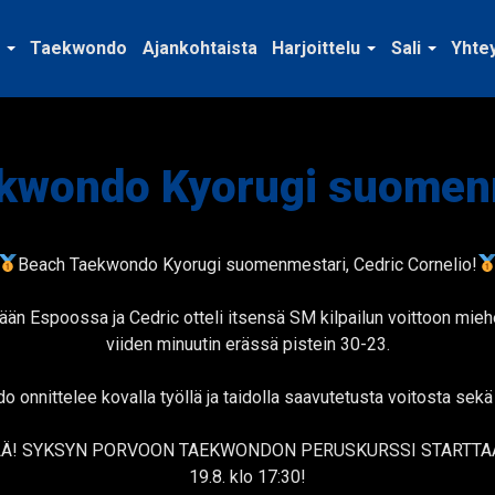
Taekwondo
Ajankohtaista
Harjoittelu
Sali
Yhte
kwondo Kyorugi suome
Beach Taekwondo Kyorugi suomenmestari, Cedric Cornelio!
änään Espoossa ja Cedric otteli itsensä SM kilpailun voittoon mie
viiden minuutin erässä pistein 30-23.
onnittelee kovalla työllä ja taidolla saavutetusta voitosta se
LÄ! SYKSYN PORVOON TAEKWONDON PERUSKURSSI STARTTA
19.8. klo 17:30!