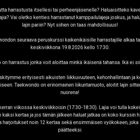
utta harrastusta itsellesi tai perheenjäsenelle? Haluaisitteko kav
jia? Vai oletko kenties harrastanut kamppailulajeja joskus, ja halu
lajin pariin? Nyt siihen on taas mahdollisuus!
ndon seuraava peruskurssi kaikenikäisille harrastajille alkaa 
keskiviikkona 19.8.2026 kello 17:30.
n harrastus jonka voit aloittaa minkä ikäisenä tahansa. Ikä ei si
skitymme erityisesti aikuisten liikkuvuuteen, kehonhallintaan ja 
seen. Taekwondo on erinomainen liikuntamuoto, aloitit lajin sitten
nuorena!
kerran viikossa keskiviikkoisin (17:30-18:30). Lajia voi tulla kok
e kaksi kertaa ja jos tämän jälkeen haluat jatkaa on koko kurssin h
 harjoitukset noin 12 kertaa sekä ensimmäisen vyökokeen, joka 
päätteeksi.