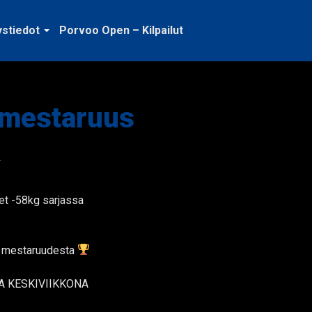
ystiedot
Porvoo Open – Kilpailut
nmestaruus
het -58kg sarjassa
kä mestaruudesta
A KESKIVIIKKONA