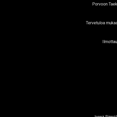
Porvoon Taek
Tervetuloa mukaan
Ilmottau
Jennä Rämöll