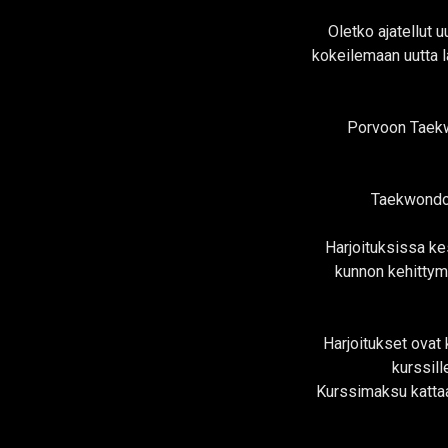
Oletko ajatellut u
kokeilemaan uutta la
Porvoon Taekwo
Taekwondo o
Harjoituksissa ke
kunnon kehittymi
Harjoitukset ovat 
kurssill
Kurssimaksu kattaa