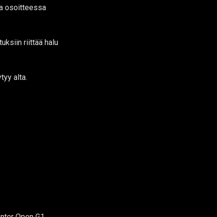
a osoitteessa
ksiin riittää halu
tyy alta.
enter Open G1