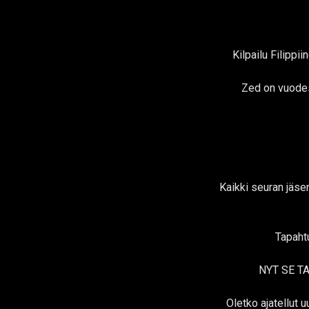
Kilpailu Filipp
Zed on vuode
Kaikki seuran jäse
Tapahtu
NYT SE T
Oletko ajatellut u