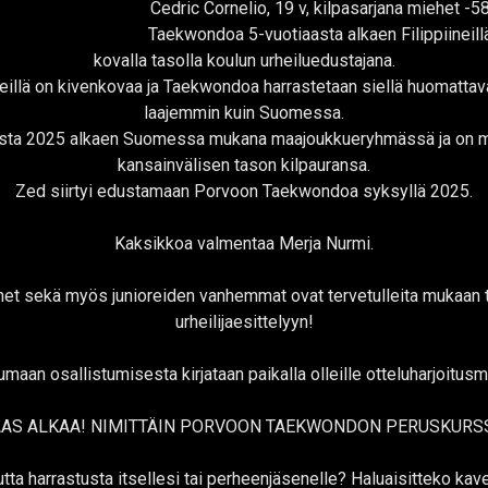
Cedric Cornelio, 19 v, kilpasarjana miehet -58
Taekwondoa 5-vuotiaasta alkaen Filippiineillä 
kovalla tasolla koulun urheiluedustajana.
iineillä on kivenkovaa ja Taekwondoa harrastetaan siellä huomatta
laajemmin kuin Suomessa.
sta 2025 alkaen Suomessa mukana maajoukkueryhmässä ja on my
kansainvälisen tason kilpauransa.
Zed siirtyi edustamaan Porvoon Taekwondoa syksyllä 2025.
Kaksikkoa valmentaa Merja Nurmi.
net sekä myös junioreiden vanhemmat ovat tervetulleita mukaan täh
urheilijaesittelyyn!
maan osallistumisesta kirjataan paikalla olleille otteluharjoitusm
AAS ALKAA! NIMITTÄIN PORVOON TAEKWONDON PERUSKURS
utta harrastusta itsellesi tai perheenjäsenelle? Haluaisitteko kav