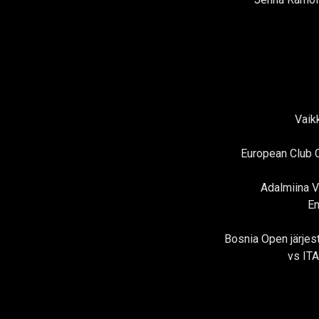
Vaik
European Club C
Adalmiina Va
En
Bosnia Open järjest
vs ITA