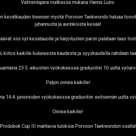
Valmentajana matkassa mukana Hanna Luiro.
ten kevätkauden treenien myötä Porvoon Taekwondo haluaa toivott
juhannusta ja aurinkoista kesää!
jäävät siis nyt kesätauolle ja harjoitusten pariin palataan taas tiist
o kiitos kaikille kuluneesta kaudesta ja syyskaudella nähdään ta
uantaina 23.5. aikuisten vyökokeessa graduoitiin 10 uutta vyöarv
Paljon onnea kaikille!
ina 14.4. junioreiden vyökokeessa graduoitiin seitsemän uutta vy
Onnea kaikille!
Prodobok Cup III mahtavia tuloksia Porvoon Taekwondon osalta