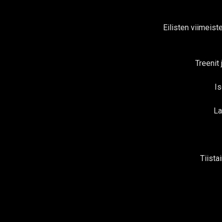
Eilisten viimeis
Treenit 
Is
La
Tiista