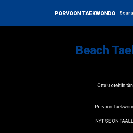
PORVOON TAEKWONDO
Seura
Beach Tae
Ottelu oteltiin t
Porvoon Taekwondo 
NYT SE ON TÄÄL