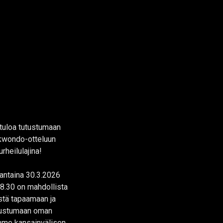
tuloa tutustumaan
kwondo-otteluun
urheilulajina!
ntaina 30.3.2026
8.30 on mahdollista
stä tapaamaan ja
tustumaan oman
me kansainvälisen