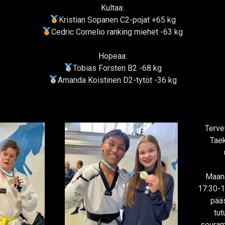
Kultaa:
Kristian Sopanen C2-pojat +65 kg
Cedric Cornelio ranking miehet -63 kg
Hopeaa:
Tobias Forsten B2 -68 kg
Amanda Koistinen D2-tytöt -36 kg
Terve
Tae
Maana
17:30-1
pää
tu
seuram