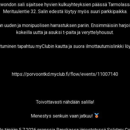
wondon sali sijaitsee hyvien kulkuyhteyksien päässä Tarmolass
Merituulentie 32. Salin edestä löytyy myös suuri parkkipaikka.
 uuden ja monipuolisen harrastuksen pariin. Ensimmäisiin harjoitu
kokeilla uutta ja asuksi t-paita ja veryttelyhousut.
tuminen tapahtuu myClubin kautta ja suora ilmottautumislinkki löy
https://porvoontkd.myclub.fi/flow/events/11007140
Toivottavasti nähdään salilla!
Menestys senkuin vaan jatkuu!
e tänään 5.7.2026 pronssia Ranskassa järjestetyssä Solidary C