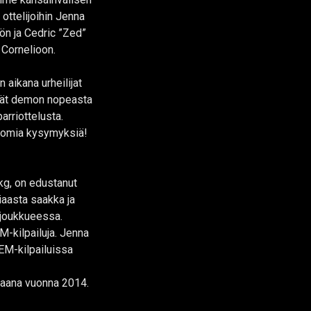
 ottelijoihin Jenna
n ja Cedric ”Zed”
Cornelioon.
n aikana urheilijat
vät demon nopeasta
arriottelusta.
ä omia kysymyksiä!
kg, on edustanut
aasta saakka ja
ajoukkueessa.
M-kilpailuja. Jenna
EM-kilpailuissa
iaana vuonna 2014.