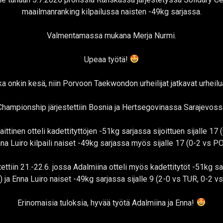
maailmanranking kilpailussa naisten -49kg sarjassa.
Valmentamassa mukana Merja Nurmi.
Upeaa työtä!
ka onkin kesä, niin Porvoon Taekwondon urheilijat jatkavat urheil
hampionship järjestettiin Bosnia ja Hertsegovinassa Sarajevoss
ittinen otteli kadettityttöjen -51kg sarjassa sijoittuen sijalle 17
na Luiro kilpaili naiset -49kg sarjassa myös sijalle 17 (0-2 vs P
ettiin 21.-22.6. jossa Adalmiina otteli myös kadettitytöt -51kg sar
) ja Enna Luiro naiset -49kg sarjassa sijalle 9 (2-0 vs TUR, 0-2 v
Erinomaisia tuloksia, hyvää työtä Adalmiina ja Enna!