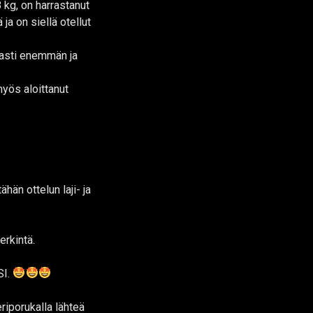
 kg, on harrastanut
ja on siellä otellut
vasti enemmän ja
ös aloittanut
än ottelun laji- ja
erkintä.
SI.
eriporukalla lähteä