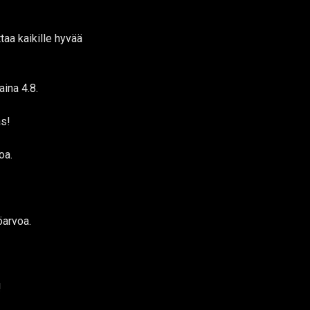
aa kaikille hyvää
aina 4.8.
as!
oa.
öarvoa.
!