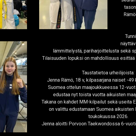
tason
Rämöö
Tunni
näyttä
lämmittelystä, pariharjoittelusta sekä sp
Tilaisuuden lopuksi on mahdollisuus esittä
Taustatietoa urheilijoista:
Jenna Rämö, 18 v, kilpasarjana naiset -49 
Suomea ottelun maajoukkueessa 12-vuoti
edustaa nyt toista vuotta aikuisten ma
Takana on kahdet MM-kilpailut sekä useita E
on valittu edustamaan Suomea aikuisten 
toukokuussa 2026.
Jenna aloitti Porvoon Taekwondossa 6-vuot