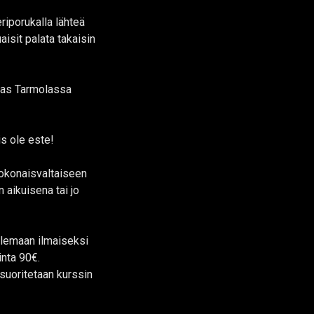
eriporukalla lähteä
aisit palata takaisin
taas Tarmolassa
is ole este!
kokonaisvaltaiseen
 aikuisena tai jo
eilemaan ilmaiseksi
inta 90€.
suoritetaan kurssin